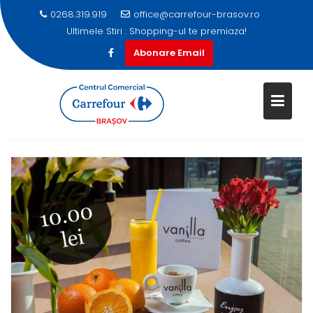
0268.319.919
office@carrefour-brasov.ro
Ultimele Stiri :
Shopping-ul te premiaza!
Abonare Email