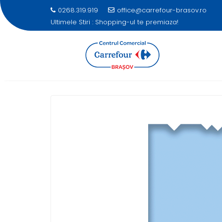
0268.319.919
office@carrefour-brasov.ro
Ultimele Stiri :
Shopping-ul te premiaza!