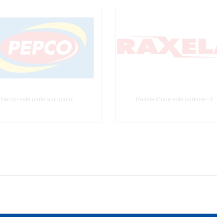
Pepco este parte a grupului…
Raxela Mode este partenerul