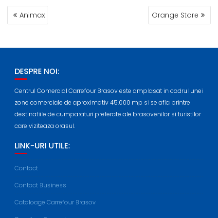
POST
Animax
Orange Store
NAVIGATION
DESPRE NOI:
Centrul Comercial Carrefour Brasov este amplasat in cadrul unei
zone comerciale de aproximativ 45.000 mp si se afla printre
destinatiile de cumparaturi preferate ale brasovenilor si turistilor
care viziteaza orasul.
LINK-URI UTILE:
Contact
Contact Business
Cataloage Carrefour Brasov