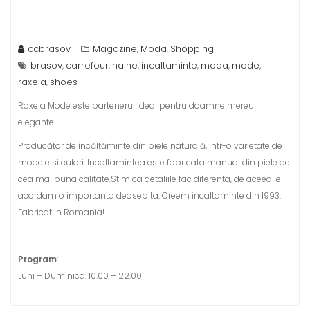
ccbrasov
Magazine
Moda
Shopping
,
,
brasov
carrefour
haine
incaltaminte
moda
mode
,
,
,
,
,
,
raxela
shoes
,
Raxela Mode este partenerul ideal pentru doamne mereu
elegante.
Producător de încălțăminte din piele naturală, intr-o varietate de
modele si culori. Incaltamintea este fabricata manual din piele de
cea mai buna calitate.
Stim ca detaliile fac diferenta, de aceea le
acordam o importanta deosebita. Creem incaltaminte din 1993.
Fabricat in Romania!
Program
:
Luni – Duminica: 10.00 – 22.00