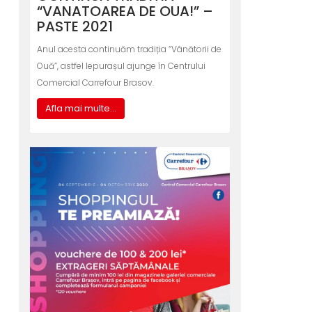
“VANATOAREA DE OUA!” –
PASTE 2021
Anul acesta continuăm tradiția “Vânătorii de
Ouă”, astfel Iepurașul ajunge în Centrului
Comercial Carrefour Brasov.
Afla mai multe...