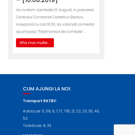
– [10.08.2019]
Va invitam sambata 10 August, in parcarea
Centrului Comercial Carrefour Brasov,
incepand cu ora 19:30, sa vizionati comedia
spumoasa “Filarmonica de comedie”…
Afla mai multe...
CUM AJUNGI LA NOI:
Transport RATBV:
Autobuze: 5, 58, 6, 7, 17, 17B, 21, 22, 23, 35, 40,
52
Troleibuze: 8, 33