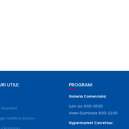
RI UTILE:
PROGRAM:
Galeria Comerciala:
t
Luni-Joi: 9:00-20:00
t Business
Vineri-Duminica: 8:00-22:00
ge Carrefour Brasov
Hypermarket Carrefour:
our Romania