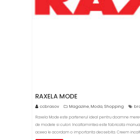
RAXELA MODE
ccbrasov
Magazine
Moda
Shopping
br
,
,
Raxela Mode este partenerul ideal pentru doamne mereu e
de modele si culori. Incaltamintea este fabricata manual 
aceea le acordam o importanta deosebita. Creem incalt