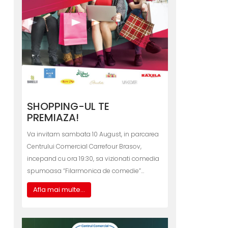
SHOPPING-UL TE
PREMIAZA!
Va invitam sambata 10 August, in parcarea
Centrului Comercial Carrefour Brasov,
incepand cu ora 19:30, sa vizionati comedia
spumoasa “Filarmonica de comedie”…
Afla mai multe...