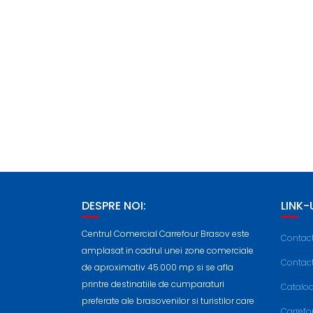
DESPRE NOI:
LINK-U
Centrul Comercial Carrefour Brasov este
Contac
amplasat in cadrul unei zone comerciale
Contac
de aproximativ 45.000 mp si se afla
printre destinatiile de cumparaturi
Cataloa
preferate ale brasovenilor si turistilor care
Carref