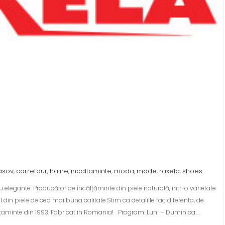
asov
carrefour
haine
incaltaminte
moda
mode
raxela
shoes
,
,
,
,
,
,
,
legante. Producător de încălțăminte din piele naturală, intr-o varietate
din piele de cea mai buna calitate.Stim ca detaliile fac diferenta, de
aminte din 1993. Fabricat in Romania! Program: Luni – Duminica:…