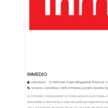
INMEDIO
ccbrasov
Articole Copii
Magazine
Presa & C
,
,
brasov
carrefour
carti
inmedio
jucarii
reviste
ti
,
,
,
,
,
,
La Inmedio, micile placeri si marile pasiuni sunt mere
trendsetter in Romania si lider de piata pe segmentul sa
are o experienta de peste 20 de ani pe piata de retail di