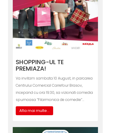
SHOPPING-UL TE
PREMIAZA!
Va invitam sambata 10 August, in parcarea
Centrului Comercial Carrefour Brasov,
incepand cu ora 19:30, sa vizionati comedia
spumoasa “Filarmonica de comedie”…
Afla mai multe...