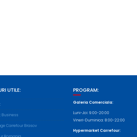
RI UTILE:
PROGRAM:
Galeria Comerciala:
t
Luni-Joi: 9:00-20:00
t Business
Vineri-Duminica: 8:00-22:00
ge Carrefour Brasov
Hypermarket Carrefour:
our Romania