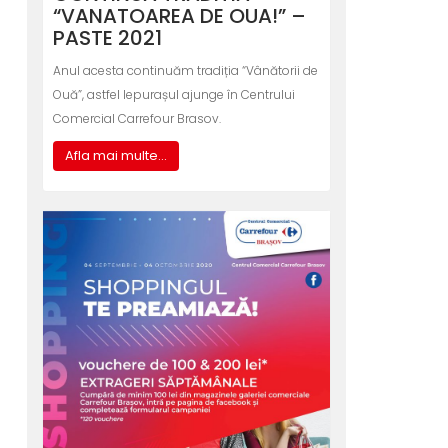
“VANATOAREA DE OUA!” –
PASTE 2021
Anul acesta continuăm tradiția “Vânătorii de
Ouă”, astfel Iepurașul ajunge în Centrului
Comercial Carrefour Brasov.
Afla mai multe...