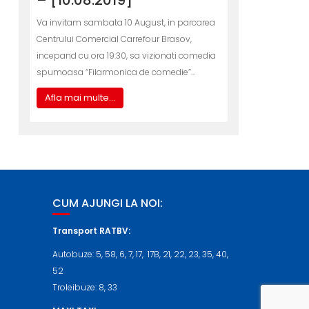
– [10.08.2019]
Va invitam sambata 10 August, in parcarea
Centrului Comercial Carrefour Brasov,
incepand cu ora 19:30, sa vizionati comedia
spumoasa “Filarmonica de comedie”…
Afla mai multe...
CUM AJUNGI LA NOI:
Transport RATBV:
Autobuze: 5, 58, 6, 7, 17, 17B, 21, 22, 23, 35, 40,
52
Troleibuze: 8, 33