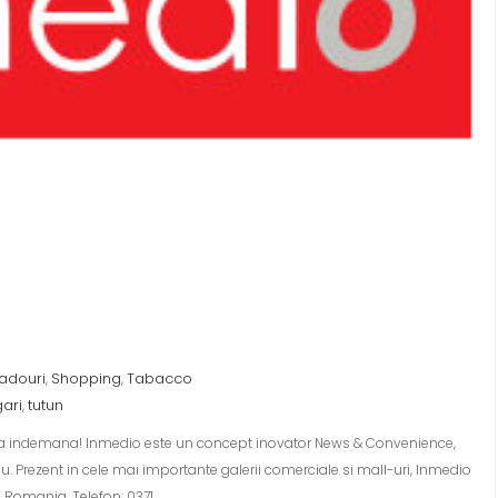
adouri
Shopping
Tabacco
,
,
gari
tutun
,
u la indemana! Inmedio este un concept inovator News & Convenience,
u. Prezent in cele mai importante galerii comerciale si mall-uri, Inmedio
n Romania. Telefon: 0371…