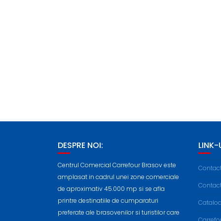
DESPRE NOI:
LINK-U
Centrul Comercial Carrefour Brasov este
Contac
amplasat in cadrul unei zone comerciale
Contac
de aproximativ 45.000 mp si se afla
printre destinatiile de cumparaturi
Cataloa
preferate ale brasovenilor si turistilor care
Carref